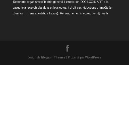
Reconnue organisme d'intérêt général l'association ECO LOGIK ART a la
capacité à recevoir des dons et legs ouvrant droit aux réductions d'impôts (et
d'en fournir une attestation fiscale). Renseignements: ecologikart@free.fr
Design de
Elegant Themes
| Propulsé par
WordPress