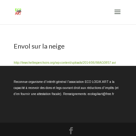
Envol sur la neige
http://lesechellesperchoirs.org/wp-content/uploads/2014/06/IMAG0857.avi
Reconnue organisme d'intérêt général l'association ECO LOGIK ART a la
capacité à recevoir des dons et legs ouvrant droit aux réductions d'impôts (et
d'en fournir une attestation fiscale). Renseignements: ecologikart@free.fr