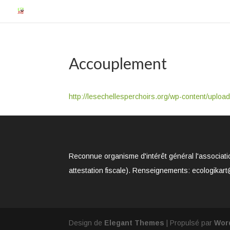
Accouplement
http://lesechellesperchoirs.org/wp-content/uplo
Reconnue organisme d'intérêt général l'associati
attestation fiscale). Renseignements: ecologikart
Design de
Elegant Themes
| Propulsé par
Wor