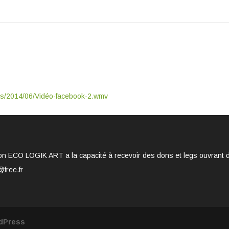
ads/2014/06/Vidéo-facebook-2.wmv
on ECO LOGIK ART a la capacité à recevoir des dons et legs ouvrant dro
@free.fr
dPress