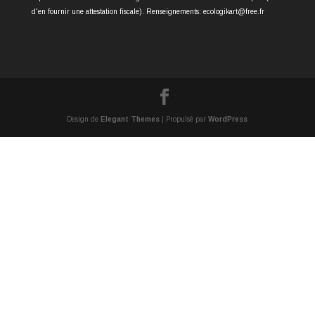
d'en fournir une attestation fiscale). Renseignements: ecologikart@free.fr
Design de
Elegant Themes
| Propulsé par
WordPress