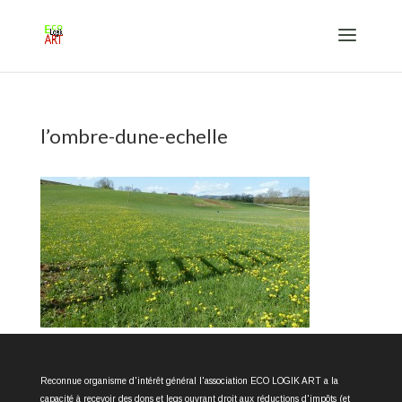
l’ombre-dune-echelle
Reconnue organisme d'intérêt général l'association ECO LOGIK ART a la
capacité à recevoir des dons et legs ouvrant droit aux réductions d'impôts (et