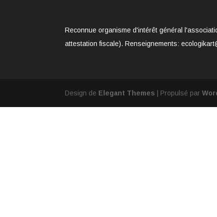
Reconnue organisme d'intérêt général l'associati
attestation fiscale). Renseignements: ecologikart
Design de
Elegant Themes
| Propulsé par
Wor