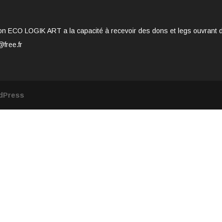
on ECO LOGIK ART a la capacité à recevoir des dons et legs ouvrant dro
@free.fr
dPress