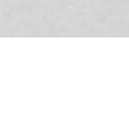
;
L’échelle de bois
J’ai choisi cet élément pour sa simplicité et le pouvoir onirique de sa
représentation. De par leur proportion elles sont un véritable trompe l’œil dans
la perspective du paysage. Suﬃsamment intégrées au milieu naturel pour ne
pas eﬀrayer les rapaces sans être anecdotiques pour se faire remarquer par les
promeneurs. Une proposition incongrue d’échelles qui ne mènent nulle part
mais qui interpelle sur une problématique liée à la ruralité.
Elles sont évidemment fabriquées avec des matériaux de provenance locale, en
rondin de bois, affinée en haut pour accentuer leur perspective élancée.