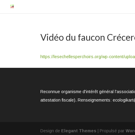
Vidéo du faucon Crécer
https://lesechellesperchoirs.org/wp-content/upl
Reconnue organisme d'intérêt général l'associati
attestation fiscale). Renseignements: ecologikart
Design de
Elegant Themes
| Propulsé par
Wor