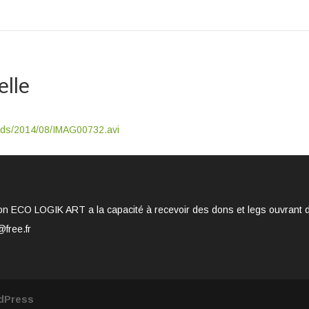
elle
oads/2014/08/IMAG00732.avi
on ECO LOGIK ART a la capacité à recevoir des dons et legs ouvrant dro
@free.fr
dPress