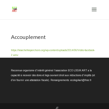
Accouplement
https://lesechellesperchoirs.org/wp-content/uploads/2014/06/Vidéo-facebook-
2.wmv
Reconnue organisme d'intérêt général l'association ECO LOGIK ART a la
capacité à recevoir des dons et legs ouvrant droit aux réductions d'impôts (et
d'en fournir une attestation fiscale). Renseignements: ecologikart@free.fr